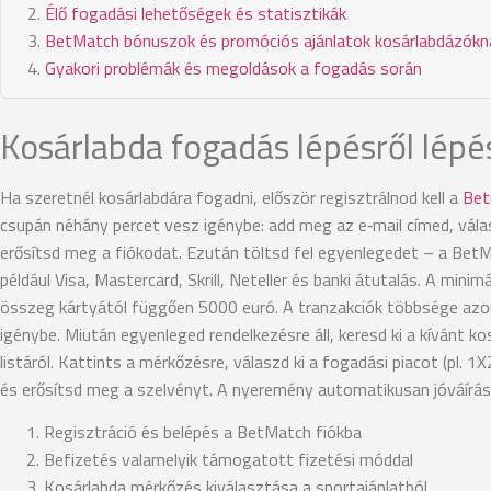
Élő fogadási lehetőségek és statisztikák
BetMatch bónuszok és promóciós ajánlatok kosárlabdázókn
Gyakori problémák és megoldások a fogadás során
Kosárlabda fogadás lépésről lép
Ha szeretnél kosárlabdára fogadni, először regisztrálnod kell a
Bet
csupán néhány percet vesz igénybe: add meg az e‑mail címed, vála
erősítsd meg a fiókodat. Ezután töltsd fel egyenlegedet – a Be
például Visa, Mastercard, Skrill, Neteller és banki átutalás. A minim
összeg kártyától függően 5000 euró. A tranzakciók többsége azon
igénybe. Miután egyenleged rendelkezésre áll, keresd ki a kívánt 
listáról. Kattints a mérkőzésre, válaszd ki a fogadási piacot (pl. 
és erősítsd meg a szelvényt. A nyeremény automatikusan jóváírásr
Regisztráció és belépés a BetMatch fiókba
Befizetés valamelyik támogatott fizetési móddal
Kosárlabda mérkőzés kiválasztása a sportajánlatból