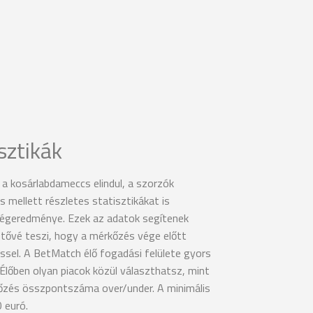
sztikák
a kosárlabdameccs elindul, a szorzók
s mellett részletes statisztikákat is
 végeredménye. Ezek az adatok segítenek
etővé teszi, hogy a mérkőzés vége előtt
ssel. A BetMatch élő fogadási felülete gyors
 Élőben olyan piacok közül választhatsz, mint
zés összpontszáma over/under. A minimális
 euró.