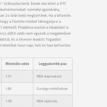
” státuszba kerül. Ennek oka lehet a KYC
dokumentumokat: személyi igazolvány,
an 24 órán belül megtörténik. Ha a kifizetés
tve hogy a fizetési módod támogatja‑e a
7 elérhető. Probléma esetén a hibakódot is
eccs előtti odds nem egyezik a megjelenővel
gálattal, és a tévesen leadott fogadást
h lehetővé teszi napi, heti és havi befizetési
Minimális odds
Leggyakoribb piac
1.01
NBA alapszakasz
1.85
Euroliga mérkőzések
1.90
NBA rájátszás