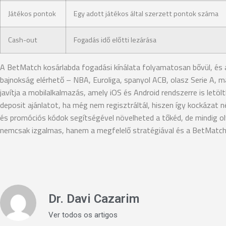
Játékos pontok
Egy adott játékos által szerzett pontok száma
Cash-out
Fogadás idő előtti lezárása
A BetMatch kosárlabda fogadási kínálata folyamatosan bővül, és
bajnokság elérhető – NBA, Euroliga, spanyol ACB, olasz Serie A, 
javítja a mobilalkalmazás, amely iOS és Android rendszerre is letöl
deposit ajánlatot, ha még nem regisztráltál, hiszen így kockázat 
és promóciós kódok segítségével növelheted a tőkéd, de mindig ol
nemcsak izgalmas, hanem a megfelelő stratégiával és a BetMatch e
Dr. Davi Cazarim
Ver todos os artigos