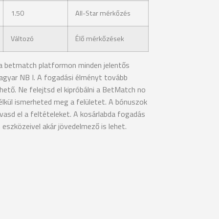
1.50
All-Star mérkőzés
Változó
Élő mérkőzések
 a betmatch platformon minden jelentős
magyar NB I. A fogadási élményt tovább
thető. Ne felejtsd el kipróbálni a BetMatch no
nélkül ismerheted meg a felületet. A bónuszok
vasd el a feltételeket. A kosárlabda fogadás
szközeivel akár jövedelmező is lehet.