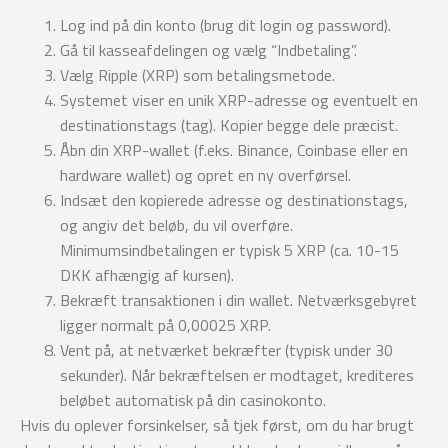
Log ind på din konto (brug dit login og password).
Gå til kasseafdelingen og vælg “Indbetaling”.
Vælg Ripple (XRP) som betalingsmetode.
Systemet viser en unik XRP-adresse og eventuelt en
destinationstags (tag). Kopier begge dele præcist.
Åbn din XRP-wallet (f.eks. Binance, Coinbase eller en
hardware wallet) og opret en ny overførsel.
Indsæt den kopierede adresse og destinationstags,
og angiv det beløb, du vil overføre.
Minimumsindbetalingen er typisk 5 XRP (ca. 10-15
DKK afhængig af kursen).
Bekræft transaktionen i din wallet. Netværksgebyret
ligger normalt på 0,00025 XRP.
Vent på, at netværket bekræfter (typisk under 30
sekunder). Når bekræftelsen er modtaget, krediteres
beløbet automatisk på din casinokonto.
Hvis du oplever forsinkelser, så tjek først, om du har brugt