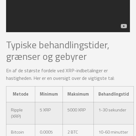
Typiske behandlingstider,
grænser og gebyrer
En af de største fordele ved XRP-indbetalinger er
hastigheden. Her er en oversigt over de vigtigste tal:
Metode
Minimum
Maksimum
Behandlingstid
Ripple
5 XRP
5000 XRP
1-30 sekunder
(XRP)
Bitcoin
0.0005
2 BTC
10-60 minutter