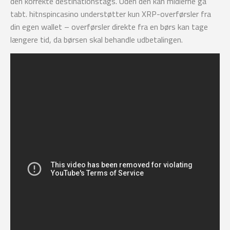
den korrekte destinationstags. Uden den kan midlerne gå
tabt. hitnspincasino understøtter kun XRP-overførsler fra
din egen wallet – overførsler direkte fra en børs kan tage
længere tid, da børsen skal behandle udbetalingen.