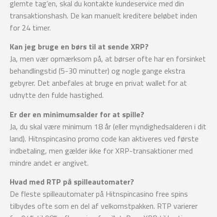
glemte tag’en, skal du kontakte kundeservice med din
transaktionshash. De kan manuelt kreditere beløbet inden
for 24 timer.
Kan jeg bruge en børs til at sende XRP?
Ja, men vær opmærksom på, at børser ofte har en forsinket
behandlingstid (5-30 minutter) og nogle gange ekstra
gebyrer. Det anbefales at bruge en privat wallet for at
udnytte den fulde hastighed.
Er der en minimumsalder for at spille?
Ja, du skal være minimum 18 år (eller myndighedsalderen i dit
land). Hitnspincasino promo code kan aktiveres ved første
indbetaling, men gælder ikke for XRP-transaktioner med
mindre andet er angivet.
Hvad med RTP på spilleautomater?
De fleste spilleautomater på Hitnspincasino free spins
tilbydes ofte som en del af velkomstpakken. RTP varierer