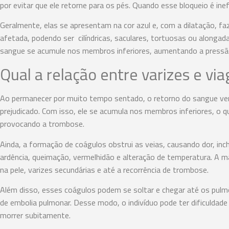
por evitar que ele retorne para os pés. Quando esse bloqueio é ine
Geralmente, elas se apresentam na cor azul e, com a dilatação, 
afetada, podendo ser cilíndricas, saculares, tortuosas ou alongada
sangue se acumule nos membros inferiores, aumentando a pressão
Qual a relação entre varizes e vi
Ao permanecer por muito tempo sentado, o retorno do sangue ven
prejudicado. Com isso, ele se acumula nos membros inferiores, o 
provocando a trombose.
Ainda, a formação de coágulos obstrui as veias, causando dor, in
ardência, queimação, vermelhidão e alteração de temperatura. A 
na pele, varizes secundárias e até a recorrência de trombose.
Além disso, esses coágulos podem se soltar e chegar até os pu
de embolia pulmonar. Desse modo, o indivíduo pode ter dificuldade
morrer subitamente.